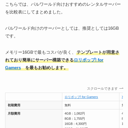
こちらでは、パルワールド向けおすすめのレンタルサーバー
を比較表にしてまとめました。
パルワールド向けのサーバーとしては、推奨としては16GB
です。
メモリー16GBで最もコスパが良く、
テンプレートが用意さ
れており簡単にサーバー構築できる
ロリポップ! for
Gamers
を最もお勧めします。
スクロールできます
ロリポップ! for Gamers
XSe
初期費用
無料
無
月額費用
4GB：1,082円
4GB
8GB：1,755円
8GB
16GB：4,300円
16G