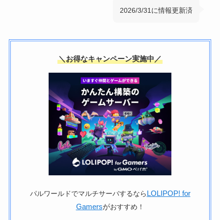
2026/3/31に情報更新済
＼お得なキャンペーン実施中／
LOLIPOP! for
パルワールドでマルチサーバするなら
Gamers
が
おすすめ！