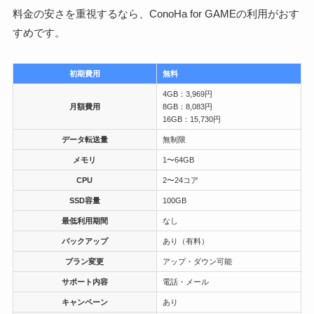
料金の安さを重視するなら、ConoHa for GAMEの利用がおす
すめです。
初期費用
無料
4GB：3,969円
月額費用
8GB：8,083円
16GB：15,730円
データ転送量
無制限
メモリ
1〜64GB
CPU
2〜24コア
SSD容量
100GB
最低利用期間
なし
バックアップ
あり（有料）
プラン変更
アップ・ダウン可能
サポート内容
電話・メール
キャンペーン
あり