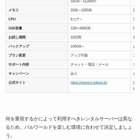
32GB：11,000円
メモリ
2GB～128GB
2〜
CPU
8コア～
3〜
SSD容量
120〜450GB
50〜
お試し期間
10日間
10
バックアップ
100GB～
あ
プラン変更
アップ可能
ア
サポート内容
チャット・電話・メール
チ
キャンペーン
あり
あ
公式サイト
https://gamers.lolipop.jp/
http
serv
何を重視するかによって利用すべきレンタルサーバーは異な
るため、パルワールドを楽しむ環境に合わせて決定しましょ
う。