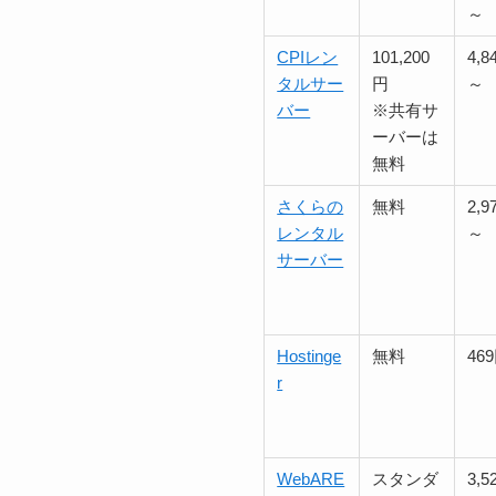
～
CPIレン
101,200
4,8
タルサー
円
～
バー
※共有サ
ーバーは
無料
さくらの
無料
2,9
レンタル
～
サーバー
Hostinge
無料
46
r
WebARE
スタンダ
3,5