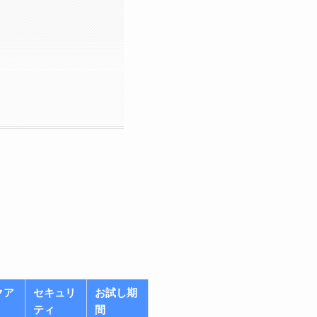
クア
セキュリ
お試し期
ティ
間