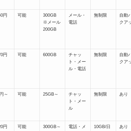
40円
可能
300GB
メール・
無制限
自動
※メール
電話
クア
200GB
70円
可能
600GB
チャッ
無制限
自動
ト・メー
クア
ル・電話
9円～
可能
25GB～
チャッ
無制限
あり
ト・メー
ル
20円
可能
300GB～
電話・メ
10GB/日
あり