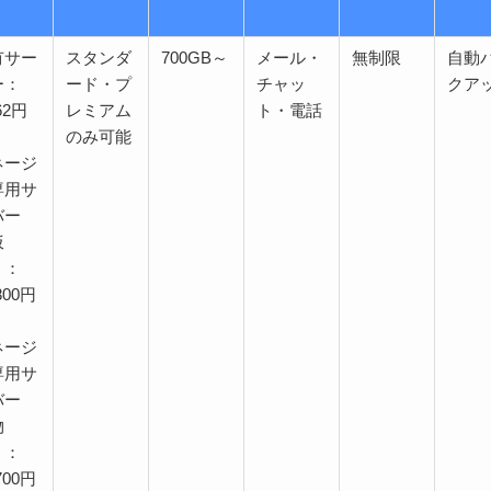
有サー
スタンダ
700GB～
メール・
無制限
自動
ー：
ード・プ
チャッ
クア
62円
レミアム
ト・電話
のみ可能
ネージ
専用サ
バー
仮
）：
800円
ネージ
専用サ
バー
物
）：
700円