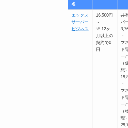
名
エックス
16,500円
共
サーバー
～
バ
ビジネス
※ 12ヶ
3,7
月以上の
～
契約で0
マ
円
ド
ー
（
想
19,
～
マ
ド
ー
（
理
29,