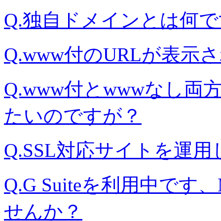
Q.独自ドメインとは何
Q.www付のURLが表示
Q.www付とwwwなし
たいのですが？
Q.SSL対応サイトを運
Q.G Suiteを利用中
せんか？