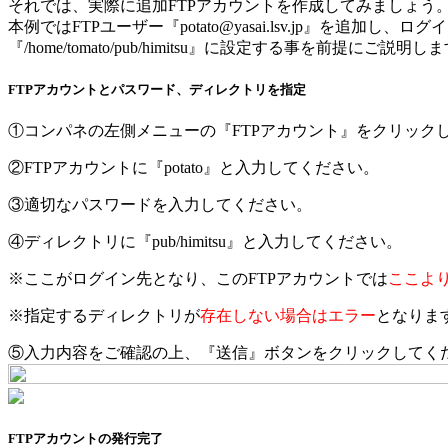
それでは、実際に追加FTPアカウントを作成してみましょう
本例ではFTPユーザー『potato@yasai.lsv.jp』を追加し
『/home/tomato/pub/himitsu』に設定する事を前提にご説明し
FTPアカウントとパスワード、ディレクトリを指定
①コンパネの左側メニューの『FTPアカウント』をクリック
②FTPアカウントに『potato』と入力してください。
③適切なパスワードを入力してください。
④ディレクトリに『pub/himitsu』と入力してください。
※ここがログイン先となり、このFTPアカウントでは
ここよ
※指定するディレクトリが
存在しない場合はエラー
となりま
⑤入力内容をご確認の上、『送信』ボタンをクリックしてく
FTPアカウントの発行完了