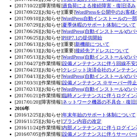
[2017/10/22][障害情報]
過負荷による接続障害・復旧済み
[2017/09/22][お知らせ][重要]
WordPressを公開中の
[2017/09/10][お知らせ]
WordPress自動インストールの一
[2017/07/29][お知らせ]
夏季休暇のサポート体制について
[2017/06/26][お知らせ]
WordPress(自動インストール)
[2017/06/25][お知らせ]
PHP7.1の提供開始
[2017/06/13][お知らせ][重要]
新機能について
[2017/06/13][お知らせ][重要]
接続先アドレスについて
[2017/05/13][お知らせ]
WordPress(自動インストール)
[2017/04/27][作業情報]
設備メンテナンスに伴う回線不安
[2017/04/23][お知らせ]
クレジット決済会社のメンテナン
[2017/04/13][お知らせ]
WordPress(自動インストール)
[2017/03/31][作業情報]
設備メンテナンス ※サーバー停
[2017/02/13][お知らせ]
WordPress(自動インストール)
[2017/01/21][作業情報]
臨時メンテナンスに伴うログイン
[2017/01/20][障害情報]
ネットワーク機器の不具合・復旧
2016年
[2016/12/25][お知らせ]
年末年始のサポート体制について
[2016/11/25][お知らせ]
プラン内容の改定
[2016/11/24][作業情報]
内部メンテナンスに伴うログイン不
[2016/07/05][作業情報]
設備メンテナンスに伴うサーバー