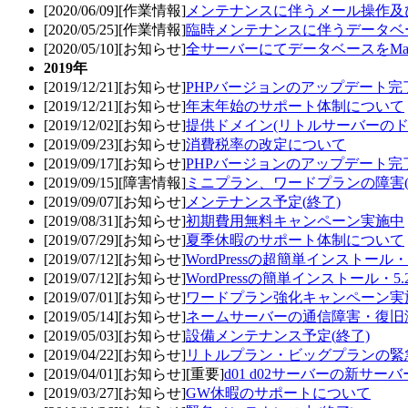
[2020/06/09][作業情報]
メンテナンスに伴うメール操作及
[2020/05/25][作業情報]
臨時メンテナンスに伴うデータベ
[2020/05/10][お知らせ]
全サーバーにてデータベースをMar
2019年
[2019/12/21][お知らせ]
PHPバージョンのアップデート完了
[2019/12/21][お知らせ]
年末年始のサポート体制について
[2019/12/02][お知らせ]
提供ドメイン(リトルサーバーのド
[2019/09/23][お知らせ]
消費税率の改定について
[2019/09/17][お知らせ]
PHPバージョンのアップデート完了
[2019/09/15][障害情報]
ミニプラン、ワードプランの障害(
[2019/09/07][お知らせ]
メンテナンス予定(終了)
[2019/08/31][お知らせ]
初期費用無料キャンペーン実施中
[2019/07/29][お知らせ]
夏季休暇のサポート体制について
[2019/07/12][お知らせ]
WordPressの超簡単インストール
[2019/07/12][お知らせ]
WordPressの簡単インストール・
[2019/07/01][お知らせ]
ワードプラン強化キャンペーン実
[2019/05/14][お知らせ]
ネームサーバーの通信障害・復旧
[2019/05/03][お知らせ]
設備メンテナンス予定(終了)
[2019/04/22][お知らせ]
リトルプラン・ビッグプランの緊急
[2019/04/01][お知らせ][重要]
d01 d02サーバーの新サ
[2019/03/27][お知らせ]
GW休暇のサポートについて