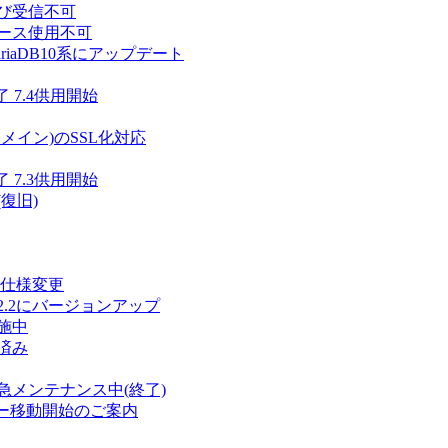
び受信不可
ース使用不可
iaDB10系にアップデート
 7.4供用開始
メイン)のSSL化対応
 7.3供用開始
復旧)
・仕様変更
5.2.2にバージョンアップ
施中
済み
メンテナンス中(終了)
ーバー移動開始のご案内