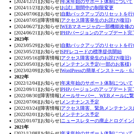
[2024/12/21][お知らせ]
年末年始のサポート体制について
[2024/11/23][お知らせ]
お試し期間中の制限変更
[2024/07/06][お知らせ]
自動バックアップのリセットを行
[2024/07/05][障害情報]
アクセス障害発生のお詫び(復旧)
[2024/06/27][お知らせ]
WEBマネージャの一部機能改修
[2024/06/21][お知らせ]
PHPバージョンのアップデート完了
2023年
[2023/05/29][お知らせ]
自動バックアップのリセットを行
[2023/05/23][お知らせ]
SPFレコードの標準提供開始
[2023/05/16][障害情報]
アクセス障害発生のお詫び(復旧)
[2023/05/03][お知らせ]
メンテナンス予定(一部のお客様)
[2023/02/09][お知らせ]
WordPressの簡単インストール・
2022年
[2022/12/04][お知らせ]
年末年始のサポート体制について
[2022/09/11][お知らせ]
PHPバージョンのアップデート完了
[2022/08/30][障害情報]
メールサーバー、WEBメールに繋
[2022/07/06][お知らせ]
メンテナンス予定
[2022/03/24][障害情報]
アクセス障害、緊急メンテナンス
[2022/02/01][お知らせ]
メンテナンス予定
[2022/01/07][お知らせ]
ニュースレターの廃止とログイン
2021年
[2021/12/08][お知らせ]
年末年始のサポート体制について