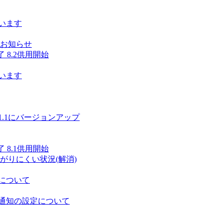
います
のお知らせ
 8.2供用開始
います
6.1.1にバージョンアップ
 8.1供用開始
がりにくい状況(解消)
について
通知の設定について