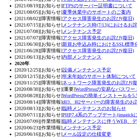
[2021/08/19][お知らせ]
FTPSのサーバー証明書について
[2021/08/05][お知らせ]
夏季休業中のサポートのご案内
[2021/08/02][障害情報]
アクセス障害発生のお詫び(復旧)
[2021/07/15][お知らせ]
メンテナンス時(7/13)におけるお
[2021/07/08][お知らせ]
メンテナンス予定
[2021/07/07][障害情報]
アクセス障害発生のお詫び(復旧)
[2021/06/30][お知らせ]
新規お申込み時におけるSSL標準化
[2021/06/28][障害情報]
アクセス障害発生のお詫び(復旧)
[2021/06/13][お知らせ]
内部メンテナンス
2020年
[2020/12/25][お知らせ]
設備メンテナンス予定
[2020/12/15][お知らせ]
年末年始のサポート体制について
[2020/11/25][障害情報]
ネットワーク障害発生のお詫び(復
[2020/08/30][お知らせ][重要]
WordPressの安易なパス
[2020/08/28][お知らせ]
WordPressの簡単インストールを
[2020/08/14][障害情報]
d03、l02サーバーの障害発生のお
[2020/08/13][お知らせ]
臨時メンテナンスのお知らせ
[2020/07/11][お知らせ]
PHP7.4系のアップデート(imagic
[2020/07/09][作業情報]
臨時メンテナンスに伴うWEB、
[2020/06/23][作業情報]
メンテナンス予定
[2020/06/16][お知らせ]
メール設定の仕様変更