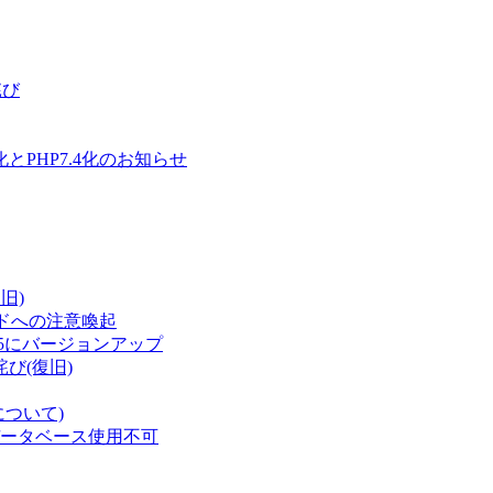
詫び
とPHP7.4化のお知らせ
旧)
ワードへの注意喚起
5.5にバージョンアップ
詫び(復旧)
kについて)
データベース使用不可