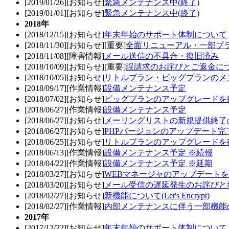
[2019/01/26][お知らせ]
緊急メンテナンス中(終了)
[2019/01/01][お知らせ]
緊急メンテナンス中(終了)
2018年
[2018/12/15][お知らせ]
年末年始のサポート体制について
[2018/11/30][お知らせ][重要]
全面リニューアル・一部プ
[2018/11/08][障害情報]
メール送信の不具合・復旧済み
[2018/10/09][お知らせ][重要]
誤請求のお詫びとご返金に
[2018/10/05][お知らせ]
リトルプラン・ビッグプランのメ
[2018/09/17][作業情報]
設備メンテナンス予定
[2018/07/02][お知らせ]
ビッグプランのアップグレードを
[2018/06/27][作業情報]
設備メンテナンス予定
[2018/06/27][お知らせ]
メーリングリストの新規提供終了
[2018/06/27][お知らせ]
PHPバージョンのアップデート完了
[2018/06/25][お知らせ]
リトルプランのアップグレードを
[2018/06/13][作業情報]
設備メンテナンス予定 ※続報
[2018/04/22][作業情報]
設備メンテナンス予定 ※延期
[2018/03/27][お知らせ]
WEBマネージャのアップデート
[2018/03/20][お知らせ]
メール受信の遅延発生のお詫びと
[2018/02/27][お知らせ]
新機能について(Let's Encrypt)
[2018/02/27][作業情報]
内部メンテナンスに伴う一部機能
2017年
[2017/12/22][お知らせ]
年末年始のサポート体制について